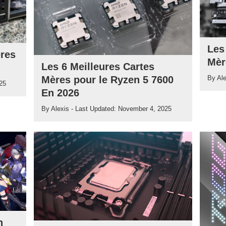
Les
ères
Mèr
Les 6 Meilleures Cartes
By
Al
Mères pour le Ryzen 5 7600
25
En 2026
By
Alexis
- Last Updated:
November 4, 2025
n