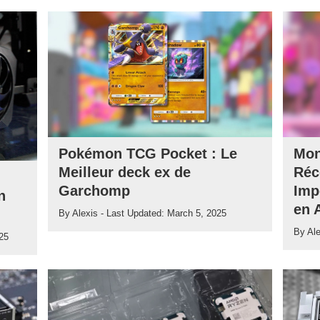
Pokémon TCG Pocket : Le
Mon
Meilleur deck ex de
Réc
Garchomp
Imp
n
en 
By
Alexis
- Last Updated:
March 5, 2025
By
Al
25