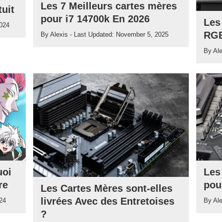
Les 7 Meilleurs cartes mères
uit
pour i7 14700k En 2026
Les
024
RGB
By
Alexis
- Last Updated:
November 5, 2025
By
Al
uoi
Les
re
pou
Les Cartes Mères sont-elles
livrées Avec des Entretoises
24
By
Al
?