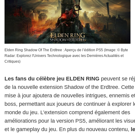
Elden Ring Shadow Of The Erdtree : Aperçu de l’édition PS5
(Image: ©
Byte
Radar: Explorez l'Univers Technologique avec les Dernières Actualités et
Critiques
)
Les fans du célèbre jeu ELDEN RING
peuvent se réj
de la nouvelle extension Shadow of the Erdtree. Cette
mise à jour ajoutera de nouvelles intrigues, ennemis e
boss, permettant aux joueurs de continuer à explorer l
monde du jeu. L’extension comprend également des
améliorations pour la version PS5, améliorant les visu
et le gameplay du jeu. En plus du nouveau contenu,
l